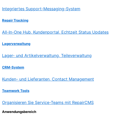
Integriertes Support-Messaging-System
Repair Tracking
All-In-One Hub, Kundenportal, Echtzeit Status Updates
Lagerverwaltung
Lager- und Artikelverwaltung, Teileverwaltung
CRM-System
Kunden- und Lieferanten, Contact Management
Teamwork Tools
Organisieren Sie Service-Teams mit RepairCMS
Anwendungsbereich